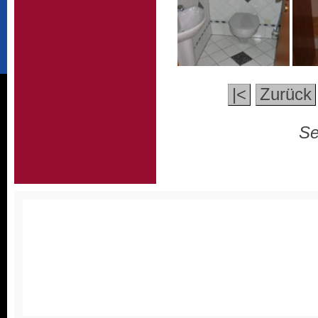
|<
Zurück
Se
Homepagemenue
•
Staubfr
News
•
Wissenswertes
•
D
Kontakt
•
Anfahrt
•
Cookieeint