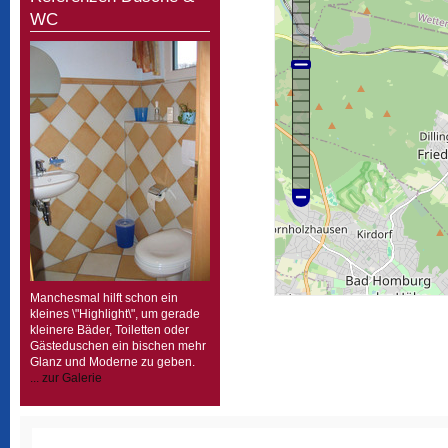
WC
Manchesmal hilft schon ein
kleines \"Highlight\", um gerade
kleinere Bäder, Toiletten oder
Gästeduschen ein bischen mehr
Glanz und Moderne zu geben.
... zur Galerie
Homepagemenue
•
Staubfrei-Konzept
•
Partner
•
Ref