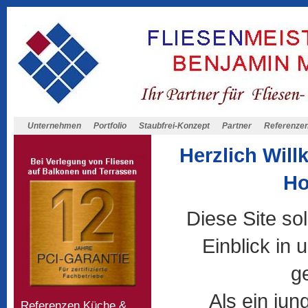
Unternehmen
Portfolio
Staubfrei-Konzept
Partner
Referenze
Herzlich Wil
Ho
Diese Site sol
Einblick in
g
Als ein ju
Referenzen Küche &