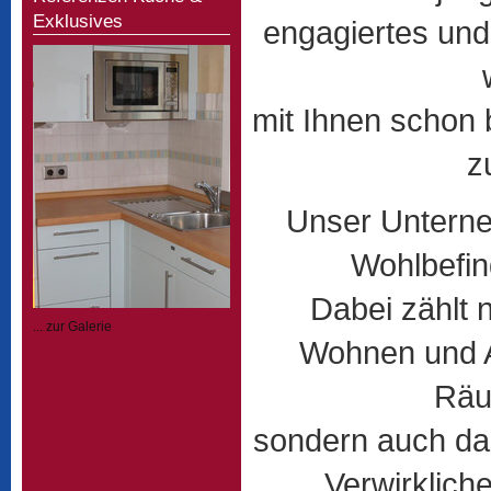
Exklusives
engagiertes und
mit Ihnen schon
z
Unser Unterneh
Wohlbefind
Dabei zählt 
... zur Galerie
Wohnen und Ar
Räu
sondern auch da
Verwirklich