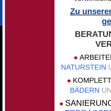
Zu unsere
ge
BERATU
VE
ARBEITE
NATURSTEIN
KOMPLETT
BÄDERN
U
SANIERUN