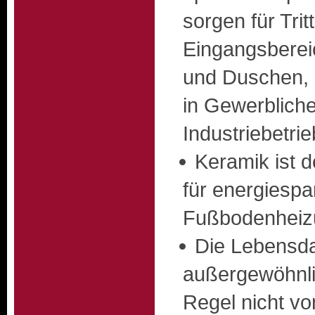
sorgen für Tritt
Eingangsbere
und Duschen,
in Gewerblich
Industriebetri
Keramik ist 
für energiesp
Fußbodenheiz
Die Lebensda
außergewöhnli
Regel nicht v