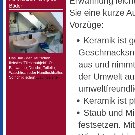
Erwähnung leicht 
Bäder
Sie eine kurze Au
Vorzüge:
Keramik ist 
Geschmacksneu
Das Bad - der Deutschen
aus und nimmt
liebstes "Fliesenobjekt". Ob
Badwanne, Dusche, Toilette,
Waschtisch oder Handtuchhalter.
der Umwelt auf
So richtig schön
... zur Galerie
umweltfreundli
Keramik ist pf
Staub und Mi
festsetzen. Mi