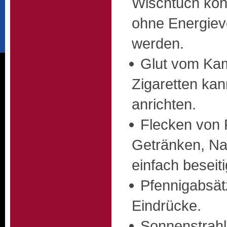
Wischtuch kön
ohne Energiev
werden.
Glut vom Kam
Zigaretten ka
anrichten.
Flecken von 
Getränken, Nag
einfach beseit
Pfennigabsät
Eindrücke.
Sonnenstrahl