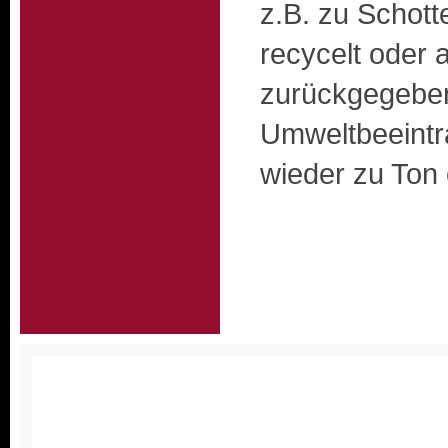
z.B. zu Schott
recycelt oder 
zurückgegeben
Umweltbeeintr
wieder zu Ton
Homepagemenue
•
Staubfr
News
•
Wissenswertes
•
D