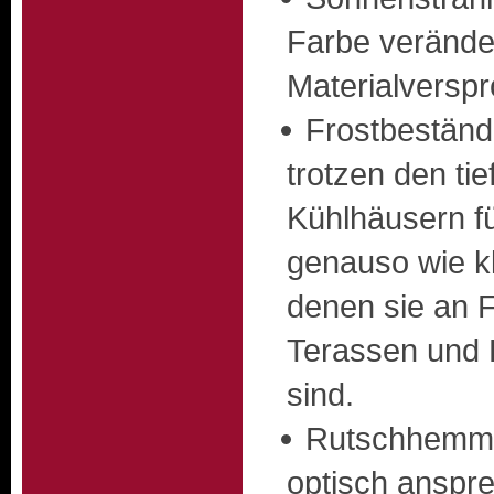
Farbe verände
Materialversp
Frostbeständ
trotzen den ti
Kühlhäusern fü
genauso wie kl
denen sie an 
Terassen und 
sind.
Rutschhemme
optisch anspr